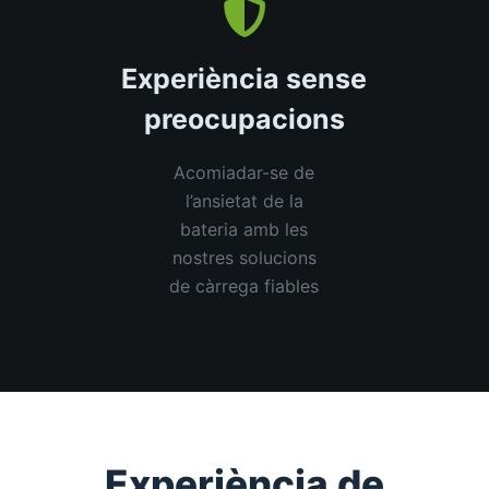
Experiència sense
preocupacions
Acomiadar-se de
l’ansietat de la
bateria amb les
nostres solucions
de càrrega fiables
Experiència de