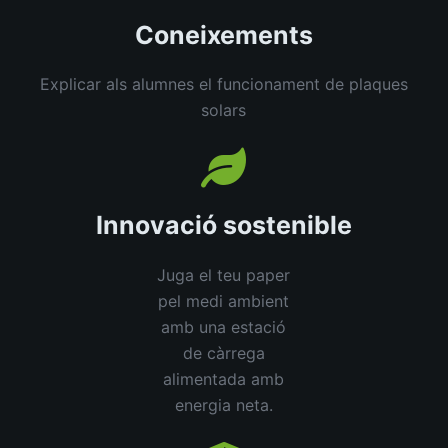
Coneixements
Explicar als alumnes el funcionament de plaques
solars
Innovació sostenible
Juga el teu paper
pel medi ambient
amb una estació
de càrrega
alimentada amb
energia neta.